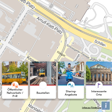
Öffentlicher
Sharing-
Interessante
Nahverkehr /
Baustellen
Angebote
Orte
P+R
i
Infos zur Förderung